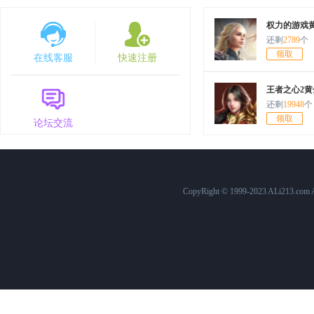
7月30日10:00
原始传奇
1568服
权力的游戏
还剩
2789
个
7月25日12:00
百战沙城
574服
领取
在线客服
快速注册
7月25日10:00
原始传奇
1563服
王者之心2黄
7月24日15:00
三国群英传
758服
还剩
19948
个
领取
论坛交流
7月24日10:00
原始传奇
1562服
7月23日10:00
原始传奇
1561服
7月22日15:00
三国群英传
757服
CopyRight © 1999-2023 ALi213.c
7月22日12:00
百战沙城
573服
7月22日10:00
原始传奇
1560服
7月21日10:00
原始传奇
1559服
7月20日10:00
原始传奇
1558服
7月19日10:00
原始传奇
1557服