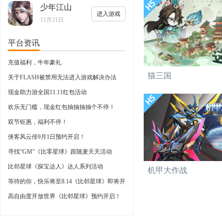
少年江山
进入游戏
11月21日
平台资讯
充值福利，牛年豪礼
猫三国
关于FLASH被禁用无法进入游戏解决办法
现金助力游全国11.11红包活动
欢乐无门槛，现金红包抽抽抽抽个不停！
双节钜惠，福利不停！
侠客风云传9月1日预约开启！
寻找“GM”《比零星球》跟随麦天天活动
比邻星球《探宝达人》达人系列活动
机甲大作战
等待的你，快乐将至8.14《比邻星球》即将开
启
高自由度开放世界《比邻星球》预约开启！