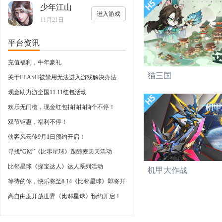
少年江山
进入游戏
11月21日
平台资讯
充值福利，牛年豪礼
猫三国
关于FLASH被禁用无法进入游戏解决办法
现金助力游全国11.11红包活动
欢乐无门槛，现金红包抽抽抽抽个不停！
双节钜惠，福利不停！
侠客风云传9月1日预约开启！
寻找“GM”《比零星球》跟随麦天天活动
比邻星球《探宝达人》达人系列活动
机甲大作战
等待的你，快乐将至8.14《比邻星球》即将开
启
高自由度开放世界《比邻星球》预约开启！