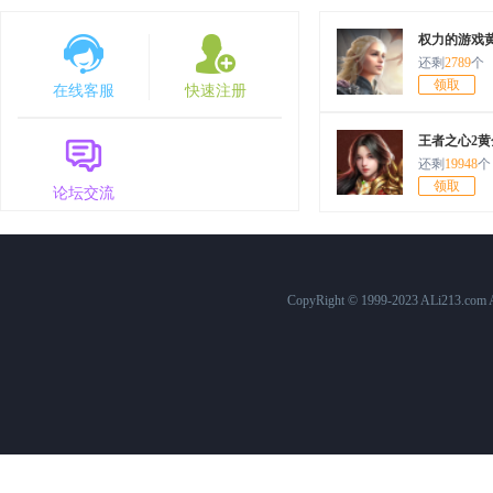
7月30日10:00
原始传奇
1568服
权力的游戏
还剩
2789
个
7月25日12:00
百战沙城
574服
领取
在线客服
快速注册
7月25日10:00
原始传奇
1563服
王者之心2黄
7月24日15:00
三国群英传
758服
还剩
19948
个
领取
论坛交流
7月24日10:00
原始传奇
1562服
7月23日10:00
原始传奇
1561服
7月22日15:00
三国群英传
757服
CopyRight © 1999-2023 ALi213.c
7月22日12:00
百战沙城
573服
7月22日10:00
原始传奇
1560服
7月21日10:00
原始传奇
1559服
7月20日10:00
原始传奇
1558服
7月19日10:00
原始传奇
1557服