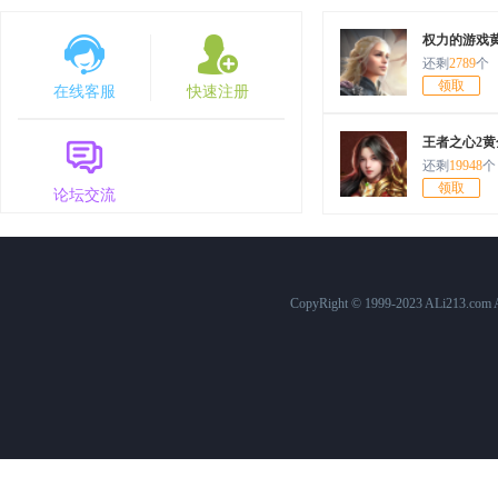
7月30日10:00
原始传奇
1568服
权力的游戏
还剩
2789
个
7月25日12:00
百战沙城
574服
领取
在线客服
快速注册
7月25日10:00
原始传奇
1563服
王者之心2黄
7月24日15:00
三国群英传
758服
还剩
19948
个
领取
论坛交流
7月24日10:00
原始传奇
1562服
7月23日10:00
原始传奇
1561服
7月22日15:00
三国群英传
757服
CopyRight © 1999-2023 ALi213.c
7月22日12:00
百战沙城
573服
7月22日10:00
原始传奇
1560服
7月21日10:00
原始传奇
1559服
7月20日10:00
原始传奇
1558服
7月19日10:00
原始传奇
1557服