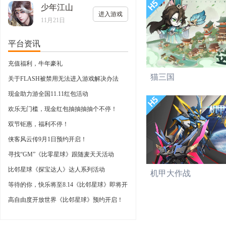
少年江山
进入游戏
11月21日
平台资讯
充值福利，牛年豪礼
猫三国
关于FLASH被禁用无法进入游戏解决办法
现金助力游全国11.11红包活动
欢乐无门槛，现金红包抽抽抽抽个不停！
双节钜惠，福利不停！
侠客风云传9月1日预约开启！
寻找“GM”《比零星球》跟随麦天天活动
比邻星球《探宝达人》达人系列活动
机甲大作战
等待的你，快乐将至8.14《比邻星球》即将开
启
高自由度开放世界《比邻星球》预约开启！