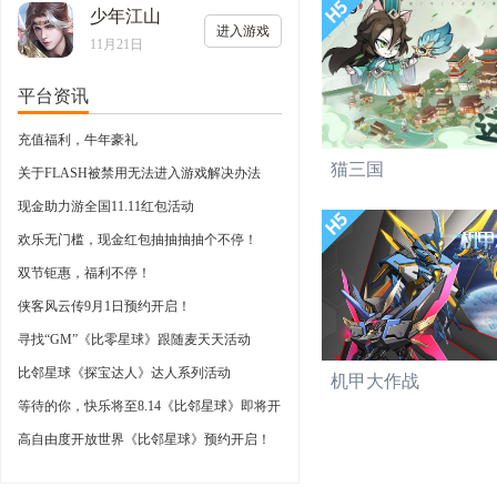
少年江山
进入游戏
11月21日
平台资讯
充值福利，牛年豪礼
猫三国
关于FLASH被禁用无法进入游戏解决办法
现金助力游全国11.11红包活动
欢乐无门槛，现金红包抽抽抽抽个不停！
双节钜惠，福利不停！
侠客风云传9月1日预约开启！
寻找“GM”《比零星球》跟随麦天天活动
比邻星球《探宝达人》达人系列活动
机甲大作战
等待的你，快乐将至8.14《比邻星球》即将开
启
高自由度开放世界《比邻星球》预约开启！