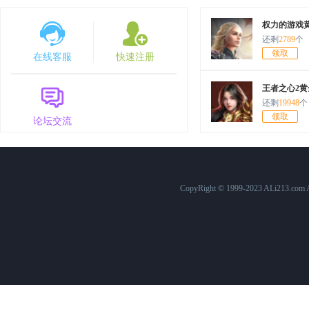
7月30日10:00
原始传奇
1568服
权力的游戏
还剩
2789
个
7月25日12:00
百战沙城
574服
领取
在线客服
快速注册
7月25日10:00
原始传奇
1563服
王者之心2黄
7月24日15:00
三国群英传
758服
还剩
19948
个
领取
论坛交流
7月24日10:00
原始传奇
1562服
7月23日10:00
原始传奇
1561服
7月22日15:00
三国群英传
757服
CopyRight © 1999-2023 ALi213.c
7月22日12:00
百战沙城
573服
7月22日10:00
原始传奇
1560服
7月21日10:00
原始传奇
1559服
7月20日10:00
原始传奇
1558服
7月19日10:00
原始传奇
1557服