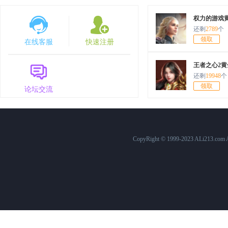
7月30日10:00
原始传奇
1568服
权力的游戏
还剩
2789
个
7月25日12:00
百战沙城
574服
领取
在线客服
快速注册
7月25日10:00
原始传奇
1563服
王者之心2黄
7月24日15:00
三国群英传
758服
还剩
19948
个
领取
论坛交流
7月24日10:00
原始传奇
1562服
7月23日10:00
原始传奇
1561服
7月22日15:00
三国群英传
757服
CopyRight © 1999-2023 ALi213.c
7月22日12:00
百战沙城
573服
7月22日10:00
原始传奇
1560服
7月21日10:00
原始传奇
1559服
7月20日10:00
原始传奇
1558服
7月19日10:00
原始传奇
1557服