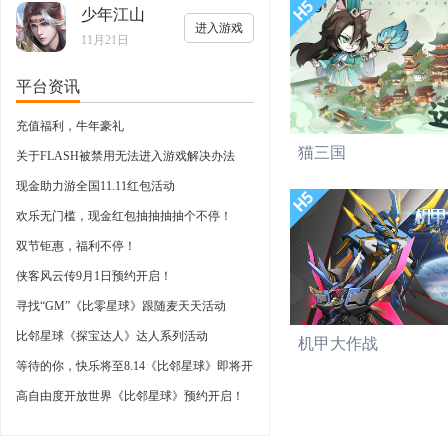
少年江山
进入游戏
11月21日
平台资讯
充值福利，牛年豪礼
猫三国
关于FLASH被禁用无法进入游戏解决办法
现金助力游全国11.11红包活动
欢乐无门槛，现金红包抽抽抽抽个不停！
双节钜惠，福利不停！
侠客风云传9月1日预约开启！
寻找“GM”《比零星球》跟随麦天天活动
比邻星球《探宝达人》达人系列活动
机甲大作战
等待的你，快乐将至8.14《比邻星球》即将开
启
高自由度开放世界《比邻星球》预约开启！