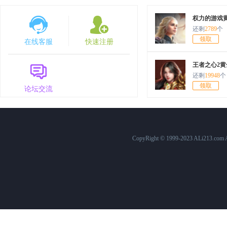
7月30日10:00
原始传奇
1568服
权力的游戏
还剩
2789
个
7月25日12:00
百战沙城
574服
领取
在线客服
快速注册
7月25日10:00
原始传奇
1563服
王者之心2黄
7月24日15:00
三国群英传
758服
还剩
19948
个
领取
论坛交流
7月24日10:00
原始传奇
1562服
7月23日10:00
原始传奇
1561服
7月22日15:00
三国群英传
757服
CopyRight © 1999-2023 ALi213.c
7月22日12:00
百战沙城
573服
7月22日10:00
原始传奇
1560服
7月21日10:00
原始传奇
1559服
7月20日10:00
原始传奇
1558服
7月19日10:00
原始传奇
1557服