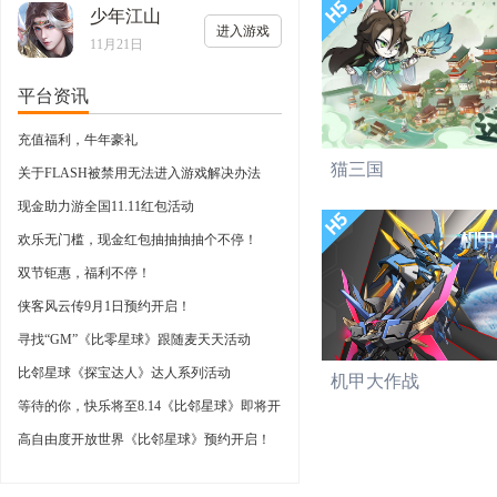
少年江山
进入游戏
11月21日
平台资讯
充值福利，牛年豪礼
猫三国
关于FLASH被禁用无法进入游戏解决办法
现金助力游全国11.11红包活动
欢乐无门槛，现金红包抽抽抽抽个不停！
双节钜惠，福利不停！
侠客风云传9月1日预约开启！
寻找“GM”《比零星球》跟随麦天天活动
比邻星球《探宝达人》达人系列活动
机甲大作战
等待的你，快乐将至8.14《比邻星球》即将开
启
高自由度开放世界《比邻星球》预约开启！