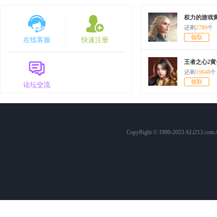
7月30日10:00
原始传奇
1568服
权力的游戏
还剩
2789
个
7月25日12:00
百战沙城
574服
领取
在线客服
快速注册
7月25日10:00
原始传奇
1563服
王者之心2黄
7月24日15:00
三国群英传
758服
还剩
19948
个
领取
论坛交流
7月24日10:00
原始传奇
1562服
7月23日10:00
原始传奇
1561服
7月22日15:00
三国群英传
757服
CopyRight © 1999-2023 ALi213.c
7月22日12:00
百战沙城
573服
7月22日10:00
原始传奇
1560服
7月21日10:00
原始传奇
1559服
7月20日10:00
原始传奇
1558服
7月19日10:00
原始传奇
1557服