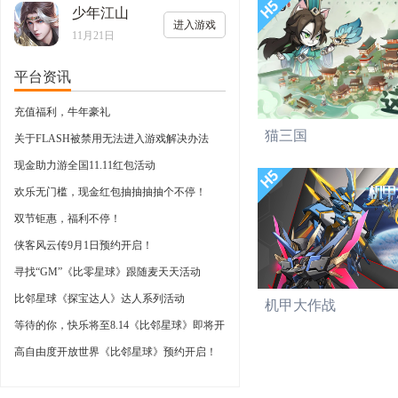
少年江山
进入游戏
11月21日
平台资讯
充值福利，牛年豪礼
猫三国
关于FLASH被禁用无法进入游戏解决办法
现金助力游全国11.11红包活动
欢乐无门槛，现金红包抽抽抽抽个不停！
双节钜惠，福利不停！
侠客风云传9月1日预约开启！
寻找“GM”《比零星球》跟随麦天天活动
比邻星球《探宝达人》达人系列活动
机甲大作战
等待的你，快乐将至8.14《比邻星球》即将开
启
高自由度开放世界《比邻星球》预约开启！