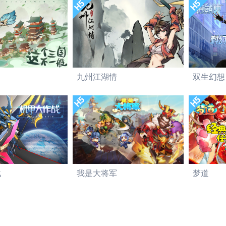
九州江湖情
双生幻想
战
我是大将军
梦道