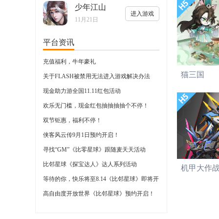
少年江山
进入游戏
11月21日
平台资讯
充值福利，牛年豪礼
猫三国
关于FLASH被禁用无法进入游戏解决办法
现金助力游全国11.11红包活动
欢乐无门槛，现金红包抽抽抽抽个不停！
双节钜惠，福利不停！
侠客风云传9月1日预约开启！
寻找“GM”《比零星球》跟随麦天天活动
比邻星球《探宝达人》达人系列活动
机甲大作
等待的你，快乐将至8.14《比邻星球》即将开
启
高自由度开放世界《比邻星球》预约开启！