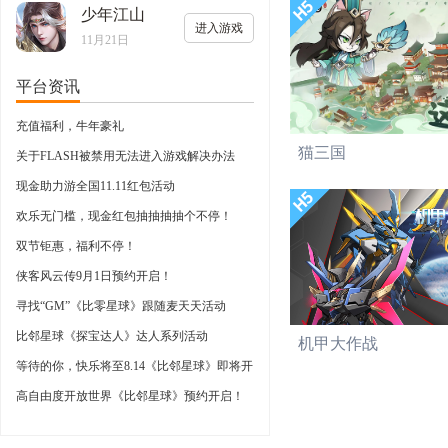
少年江山
进入游戏
11月21日
平台资讯
充值福利，牛年豪礼
猫三国
关于FLASH被禁用无法进入游戏解决办法
现金助力游全国11.11红包活动
欢乐无门槛，现金红包抽抽抽抽个不停！
双节钜惠，福利不停！
侠客风云传9月1日预约开启！
寻找“GM”《比零星球》跟随麦天天活动
比邻星球《探宝达人》达人系列活动
机甲大作战
等待的你，快乐将至8.14《比邻星球》即将开
启
高自由度开放世界《比邻星球》预约开启！