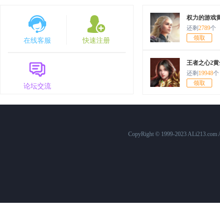
7月30日10:00
原始传奇
1568服
权力的游戏
还剩
2789
个
7月25日12:00
百战沙城
574服
领取
在线客服
快速注册
7月25日10:00
原始传奇
1563服
王者之心2黄
7月24日15:00
三国群英传
758服
还剩
19948
个
领取
论坛交流
7月24日10:00
原始传奇
1562服
7月23日10:00
原始传奇
1561服
7月22日15:00
三国群英传
757服
CopyRight © 1999-2023 ALi213.c
7月22日12:00
百战沙城
573服
7月22日10:00
原始传奇
1560服
7月21日10:00
原始传奇
1559服
7月20日10:00
原始传奇
1558服
7月19日10:00
原始传奇
1557服