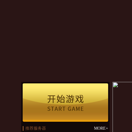
推荐服务器
MORE+