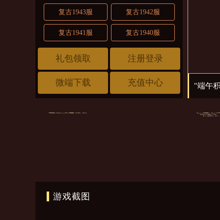
复古1943服
复古1942服
复古1941服
复古1940服
礼包领取
注册登录
微端下载
充值中心
"端午
前期消费推荐
玩成大
就够了
系统介
游戏截图