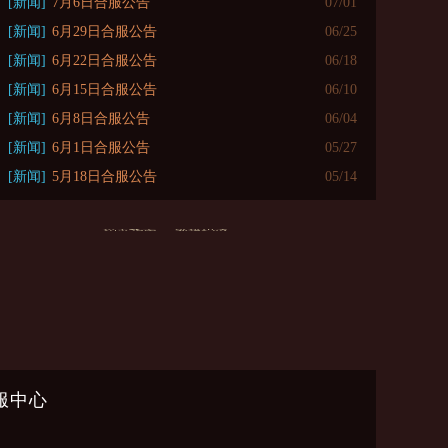
[新闻]
7月6日合服公告
07/01
[新闻]
6月29日合服公告
06/25
[新闻]
6月22日合服公告
06/18
[新闻]
6月15日合服公告
06/10
[新闻]
6月8日合服公告
06/04
[新闻]
6月1日合服公告
05/27
[新闻]
5月18日合服公告
05/14
培养指南
纵横玛法
服中心