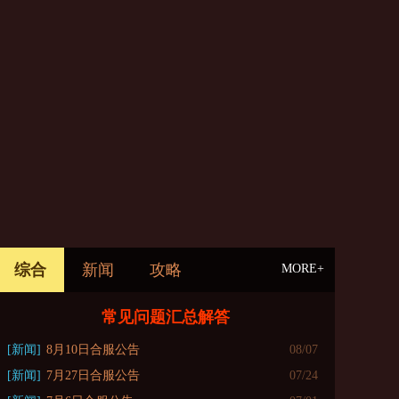
综合
新闻
攻略
MORE+
常见问题汇总解答
[新闻]
8月10日合服公告
08/07
[新闻]
7月27日合服公告
07/24