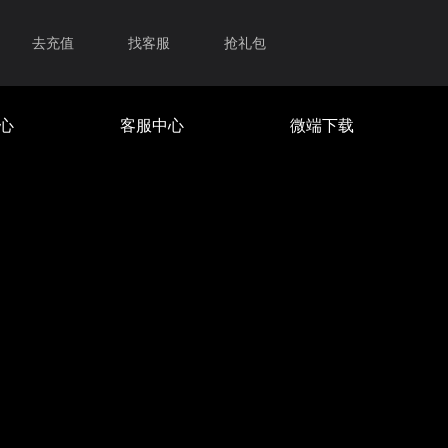
去充值
找客服
抢礼包
心
客服中心
微端下载