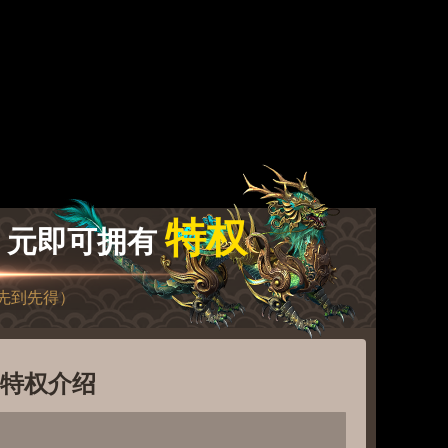
特权
元即可拥有
先到先得）
特权介绍