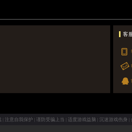
客
| 注意自我保护 | 谨防受骗上当 | 适度游戏益脑 | 沉迷游戏伤身 