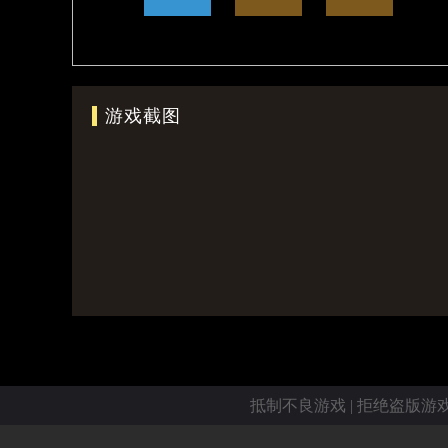
游戏截图
抵制不良游戏 | 拒绝盗版游戏 