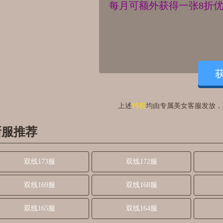
每月可额外获得一张8折
上述
特权
均由专属美女客服发放，
新服推荐
双线173服
双线172服
双线169服
双线168服
双线165服
双线164服