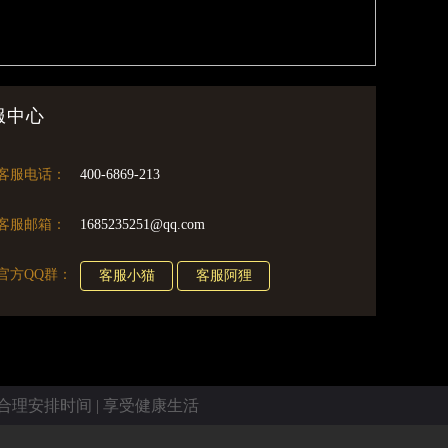
服中心
客服电话：
400-6869-213
客服邮箱：
1685235251@qq.com
官方QQ群：
客服小猫
客服阿狸
| 合理安排时间 | 享受健康生活