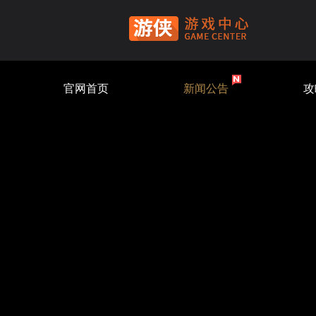
官网首页
新闻公告
攻