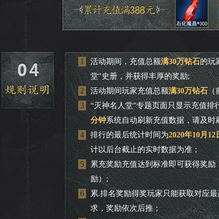
1
活动期间，充值总额
满30万钻石
的玩
堂"史册，并获得丰厚的奖励;
2
活动期间玩家充值总额
满30万钻石
（
3
“灭神名人堂”专题页面只显示充值排行
分钟
系统自动刷新充值数据，请及时
4
排行的最后统计时间为
2020年10月1
计以后台截止的实时数据为准；
5
累充奖励充值达到标准即可获得奖励（如
励）;
6
累.排名奖励得奖玩家只能获取对应
求，奖励依次后推；